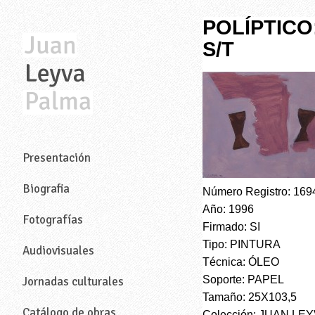
POLÍPTIC
S/T
—
Presentación
Biografia
Número Registro: 169
Año: 1996
Fotografías
Firmado: SI
Tipo: PINTURA
Audiovisuales
Técnica: ÓLEO
Soporte: PAPEL
Jornadas culturales
Tamaño: 25X103,5
Catálogo de obras
Colección: JUAN LE