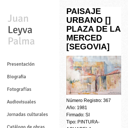
PAISAJE
URBANO []
PLAZA DE LA
MERCED
[SEGOVIA]
—
Presentación
Biografia
Fotografías
Número Registro: 367
Audiovisuales
Año: 1981
Jornadas culturales
Firmado: SI
Tipo: PINTURA-
Catálogo de obras