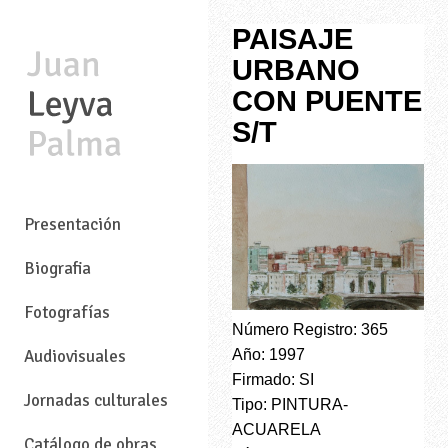
PAISAJE
URBANO
CON PUENTE
S/T
—
Presentación
Biografia
Fotografías
Número Registro: 365
Año: 1997
Audiovisuales
Firmado: SI
Jornadas culturales
Tipo: PINTURA-
ACUARELA
Catálogo de obras