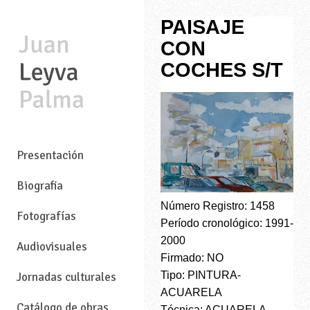
PAISAJE
CON
COCHES S/T
—
Presentación
Biografia
Número Registro: 1458
Fotografías
Período cronológico: 1991-
2000
Audiovisuales
Firmado: NO
Tipo: PINTURA-
Jornadas culturales
ACUARELA
Catálogo de obras
Técnica: ACUARELA