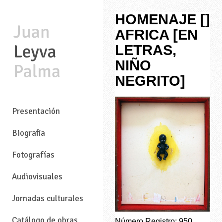
HOMENAJE []
AFRICA [EN
LETRAS,
NIÑO
NEGRITO]
—
Presentación
Biografia
Fotografías
Audiovisuales
Jornadas culturales
Catálogo de obras
Número Registro: 950