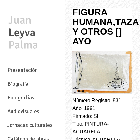
FIGURA
HUMANA,TAZA
Y OTROS []
AYO
—
Presentación
Biografia
Fotografías
Número Registro: 831
Año: 1991
Audiovisuales
Firmado: SI
Tipo: PINTURA-
Jornadas culturales
ACUARELA
Catálogo de obras
Técnica: ACUARELA