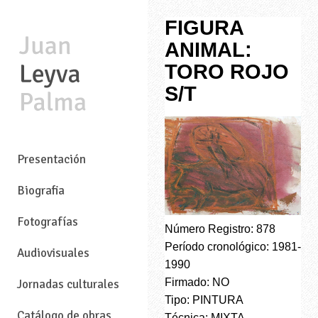
FIGURA
ANIMAL:
TORO ROJO
S/T
—
Presentación
Biografia
Fotografías
Número Registro: 878
Período cronológico: 1981-
Audiovisuales
1990
Firmado: NO
Jornadas culturales
Tipo: PINTURA
Catálogo de obras
Técnica: MIXTA