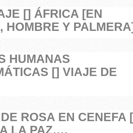
JE [] ÁFRICA [EN
, HOMBRE Y PALMERA
S HUMANAS
ÁTICAS [] VIAJE DE
 DE ROSA EN CENEFA [
A LA PAZ….